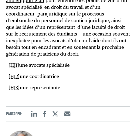
and Support Staff
pour entendre les points de vue d’
un
avocat spécialisé
en droit du travail et d’
un
coordinateur
parajuridique sur le processus
d’embauche du personnel de soutien juridique, ainsi
que les idées d’
un représentant
d’une faculté de droit
sur le recrutement des étudiants — une occasion souvent
inexploitée pour les avocats d’obtenir l’aide dont ils ont
besoin tout en encadrant et en soutenant la prochaine
génération de praticiens du droit.
[HJ1]
une avocate spécialisée
[HJ2]
une coordinatrice
[HJ3]
une représentante
Partager:
Linkedin
Facebook
Twitter
Email