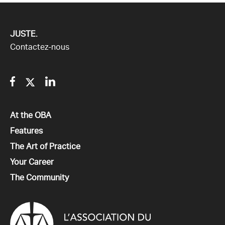
JUSTE.
Contactez-nous
Facebook
Twitter
Linkedin
Tous
At the OBA
Tous
Features
Tous
The Art of Practice
Tous
Your Career
Tous
The Community