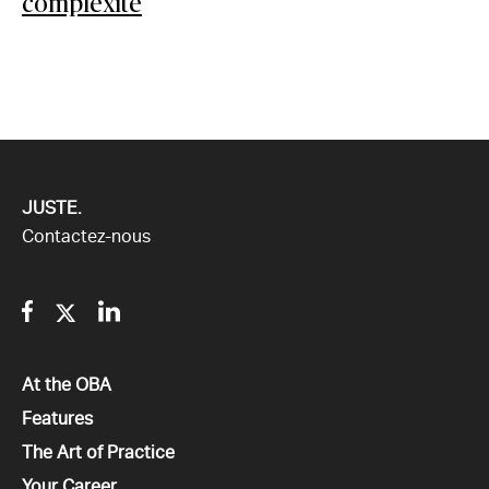
complexité
JUSTE.
Contactez-nous
Facebook
Twitter
Linkedin
Tous
At the OBA
Tous
Features
Tous
The Art of Practice
Tous
Your Career